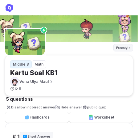
Kartu Soal KB1
Vena Ulya Maul
Freestyle
Middle 8
Math
Kartu Soal KB1
Vena Ulya Maul
8
5 questions
Disallow incorrect answer
Hide answer
public quiz 
Flashcards
Worksheet
# 1
Short Answer