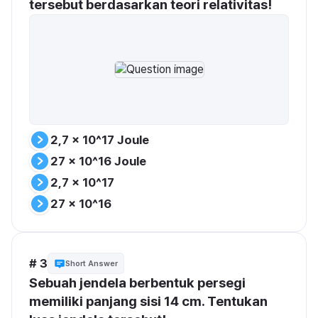
tersebut berdasarkan teori relativitas! 
2,7 x 10^17 Joule
27 x 10^16 Joule
2,7 x 10^17
27 x 10^16
# 3
Short Answer
Sebuah jendela berbentuk persegi 
memiliki panjang sisi 14 cm. Tentukan 