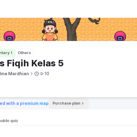
tary 1
Others
s Fiqih Kelas 5
lma Mardhian
10
ed with a premium map
Purchase plan
public quiz 