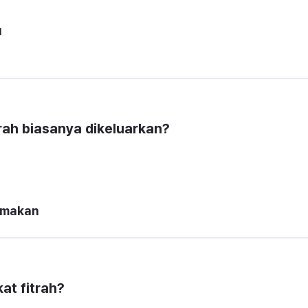
u
rah biasanya dikeluarkan?
imakan
t fitrah?