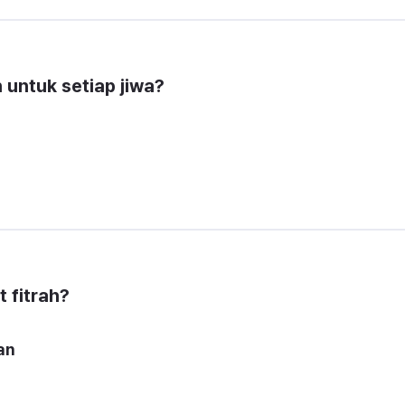
 untuk setiap jiwa?
 fitrah?
an
n