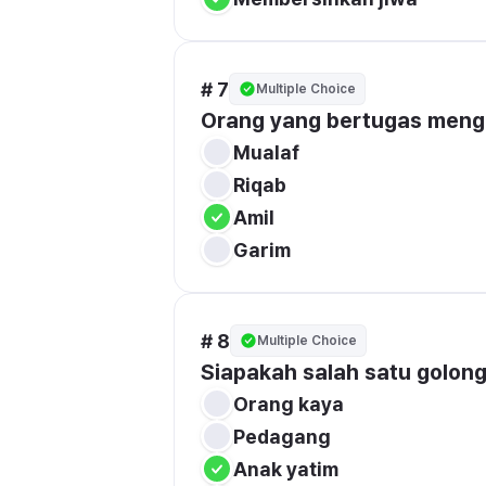
# 7
Multiple Choice
Orang yang bertugas mengel
Mualaf
Riqab
Amil
Garim
# 8
Multiple Choice
Siapakah salah satu golon
Orang kaya
Pedagang
Anak yatim