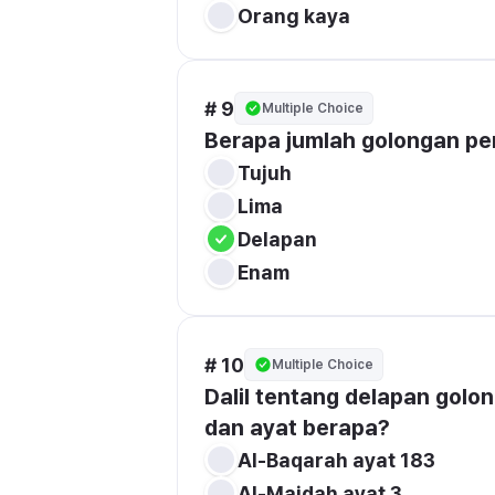
Orang kaya
# 9
Multiple Choice
Berapa jumlah golongan pe
Tujuh
Lima
Delapan
Enam
# 10
Multiple Choice
Dalil tentang delapan golo
dan ayat berapa?
Al-Baqarah ayat 183
Al-Maidah ayat 3