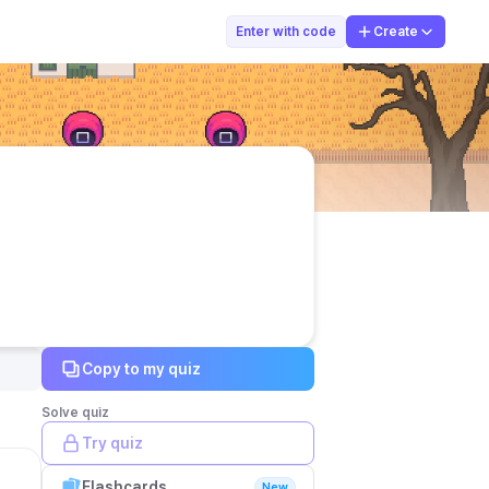
Salma Mardhian
Enter with code
Create
Copy to my quiz
Solve quiz
Try quiz
Flashcards
New