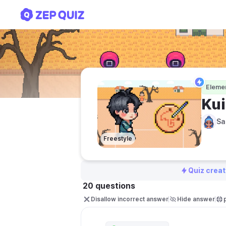
Kuis Fiqih Kelas 5
Elemen
Kui
Sa
Freestyle
Quiz creat
20 questions
Disallow incorrect answer
Hide answer