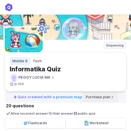
Informatika Quiz
PEGGY LUCIA MA
Sequencing
Middle 8
Tech
Informatika Quiz
PEGGY LUCIA MA
100
Quiz created with a premium map
Purchase plan
20 questions
Allow incorrect answer
Hide answer
public quiz 
Flashcards
Worksheet