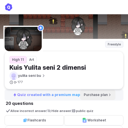
Kuis Yulita seni 2 dimensi
yulita seni bu
Freestyle
High 11
Art
Kuis Yulita seni 2 dimensi 
yulita seni bu
177
Quiz created with a premium map
Purchase plan
20 questions
Allow incorrect answer
Hide answer
public quiz 
Flashcards
Worksheet