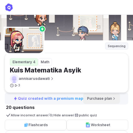
Kuis Matematika Asyik
annisarusdawati
Sequencing
Elementary 4
Math
Kuis Matematika Asyik
annisarusdawati
3
Quiz created with a premium map
Purchase plan
20 questions
Allow incorrect answer
Hide answer
public quiz 
Flashcards
Worksheet