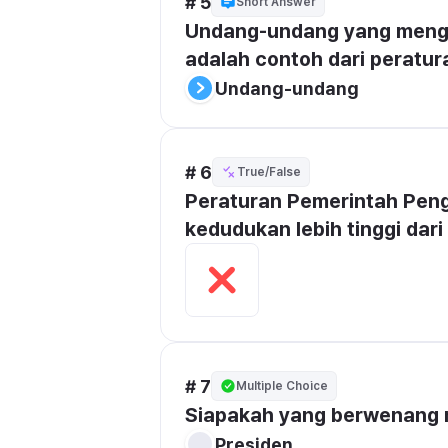
# 5
Short Answer
Undang-undang yang mengatu
adalah contoh dari peratu
Undang-undang
# 6
True/False
Peraturan Pemerintah Peng
kedudukan lebih tinggi dar
# 7
Multiple Choice
Siapakah yang berwenang 
Presiden