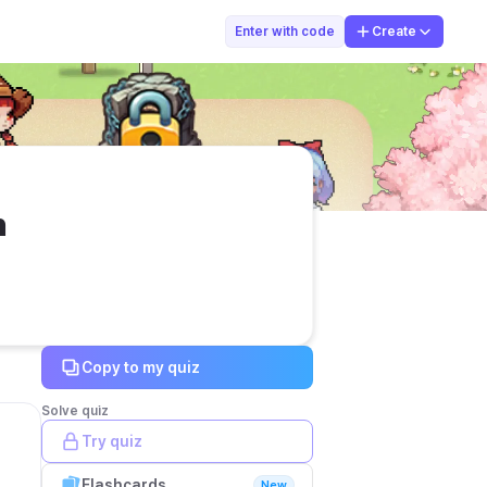
Nadiyah Zahra 
Enter with code
Create
n
Copy to my quiz
Solve quiz
Try quiz
Flashcards
New