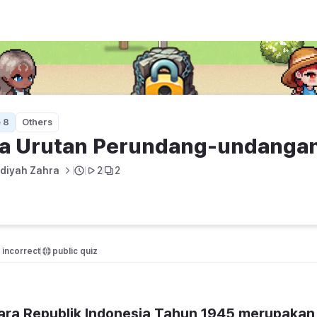
undangan
 8
Others
ta Urutan Perundang-undanga
diyah Zahra 
2
2
incorrect
public quiz 
ra Republik Indonesia Tahun 1945 merupakan 