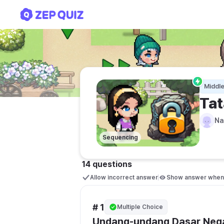
Tata Urutan Perundang-
Middle
Ta
Na
Sequencing
14 questions
Allow incorrect answer
Show answer when 
# 1
Multiple Choice
Undang-undang Dasar Nega