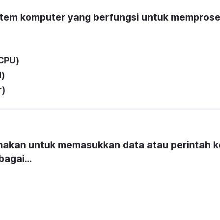
tem komputer yang berfungsi untuk memprose
(CPU)
d)
r)
nakan untuk memasukkan data atau perintah ke
agai...