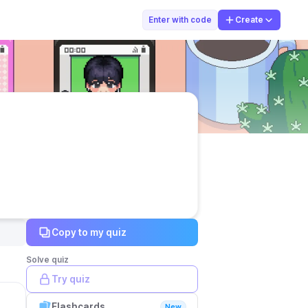
Teacher
Enter with code
Create
Copy to my quiz
Solve quiz
Try quiz
Flashcards
New