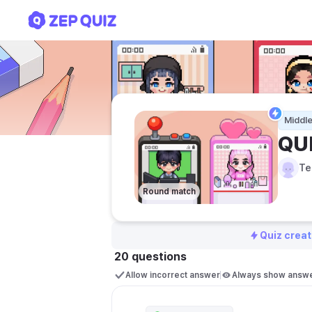
QUIS SK 2
Middle
QUI
Te
Round match
Quiz creat
20 questions
Allow incorrect answer
Always show answ