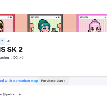
 7
AI
S SK 2
acher
0
ed with a premium map
Purchase plan
er
public quiz 