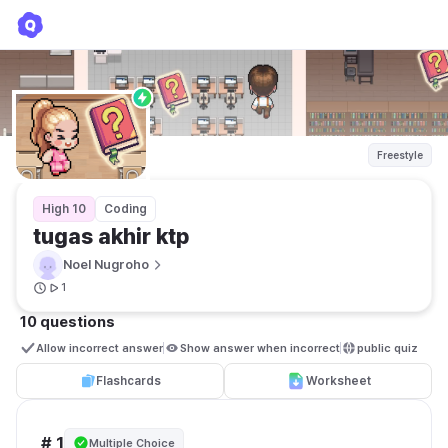
tugas akhir ktp
Noel Nugroho
Freestyle
High 10
Coding
tugas akhir ktp
Noel Nugroho
1
10 questions
Allow incorrect answer
Show answer when incorrect
public quiz 
Flashcards
Worksheet
# 1
Multiple Choice