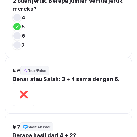
2 buah jeruk. Berapa jumlah semua jeruk 
mereka?
4
5
6
7
# 6
True/False
Benar atau Salah: 3 + 4 sama dengan 6.
# 7
Short Answer
Berapa hasil dari 4 + 2?