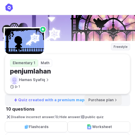
penjumlahan
Hamas Syafiq
Freestyle
Elementary 1
Math
penjumlahan
Hamas Syafiq
1
Quiz created with a premium map
Purchase plan
10 questions
Disallow incorrect answer
Hide answer
public quiz 
Flashcards
Worksheet