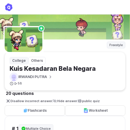
Kuis Kesadaran Bela Negara
IRWANDI PUTRA 
Freestyle
College
Others
Kuis Kesadaran Bela Negara
IRWANDI PUTRA 
58
20 questions
Disallow incorrect answer
Hide answer
public quiz 
Flashcards
Worksheet
# 1
Multiple Choice