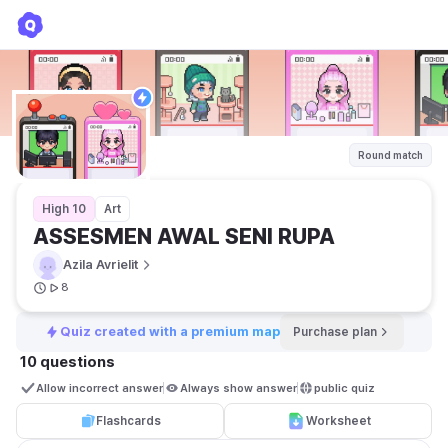
ASSESMEN AWAL SENI RUPA
Azila Avrielit
Round match
High 10
Art
ASSESMEN AWAL SENI RUPA
Azila Avrielit
8
Quiz created with a premium map
Purchase plan
10 questions
Allow incorrect answer
Always show answer
public quiz 
Flashcards
Worksheet