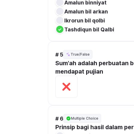
Amalun binniyat
Amalun bil arkan
Ikrorun bil qolbi
Tashdiqun bil Qalbi
# 5
True/False
Sum'ah adalah perbuatan bai
mendapat pujian
# 6
Multiple Choice
Prinsip bagi hasil dalam p