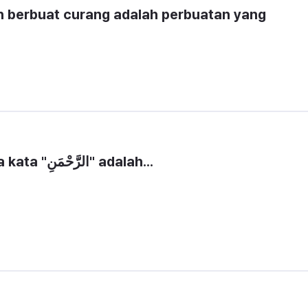
 berbuat curang adalah perbuatan yang 
Hukum bacaan alif lam pada kata "الرَّحْمَنِ" adalah...