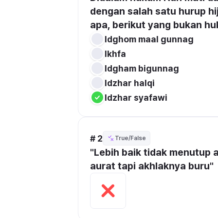
dengan salah satu hurup hi
apa, berikut yang bukan hu
Idghom maal gunnag
Ikhfa
Idgham bigunnag
Idzhar halqi
Idzhar syafawi
# 2
True/False
"Lebih baik tidak menutup 
aurat tapi akhlaknya buru"