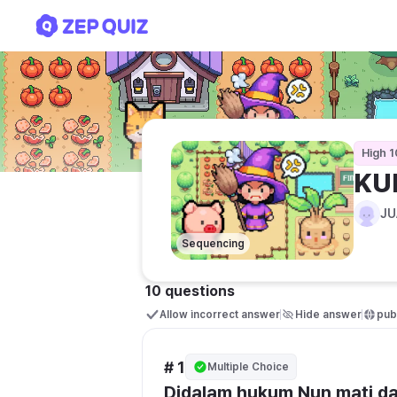
KUIS DARING PAI KELAS X
High 1
KU
JU
Sequencing
10 questions
Allow incorrect answer
Hide answer
publ
# 1
Multiple Choice
Didalam hukum Nun mati dan