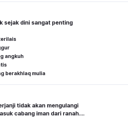
 sejak dini sangat penting 
erilais
ggur
ng angkuh
tis
g berakhlaq mulia
rjanji tidak akan mengulangi  
suk cabang iman dari ranah.... 