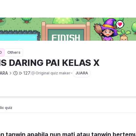
0
Others
IS DARING PAI KELAS X
-
ARA
127
Original quiz maker
JUARA
ic quiz 
 tanwin apabila nun mati atau tanwin bertemu