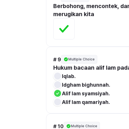
Berbohong, mencontek, dan
merugikan kita
# 9
Multiple Choice
Iqlab.
Idgham bighunnah.
Alif lam syamsiyah.
Alif lam qamariyah.
# 10
Multiple Choice