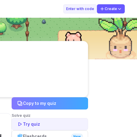
JUARA
Enter with code
Create
Copy to my quiz
Solve quiz
Try quiz
 
Flashcards
New