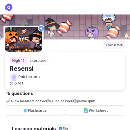
Resensi
Pak Harun
Team match
High 11
Literature
Resensi 
Pak Harun
141
15 questions
Allow incorrect answer
Hide answer
public quiz 
Flashcards
Worksheet
Learning materials
File