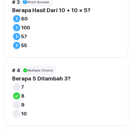
# 3
Short Answer
Berapa Hasil Dari 10 + 10 × 5?
60
100
57
55
# 4
Multiple Choice
Berapa 5 Ditambah 3?
7
8
9
10