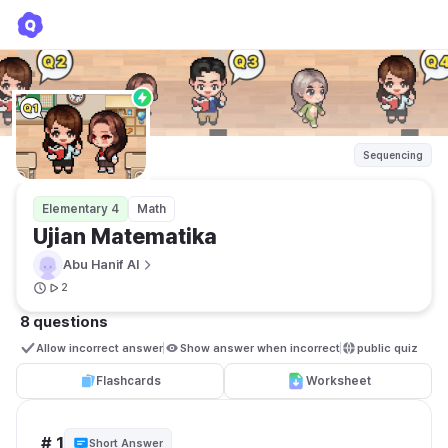
Ujian Matematika
Abu Hanif Al
Sequencing
Elementary 4
Math
Ujian Matematika 
Abu Hanif Al
2
8 questions
Allow incorrect answer
Show answer when incorrect
public quiz 
Flashcards
Worksheet
# 1
Short Answer