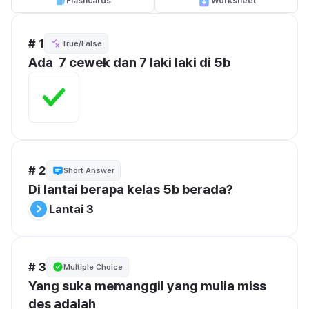
Flashcards
Worksheet
# 1
True/False
Ada  7 cewek dan 7 laki laki di 5b
# 2
Short Answer
Di lantai berapa kelas 5b berada? 
Lantai 3
# 3
Multiple Choice
Yang suka memanggil yang mulia miss 
des adalah