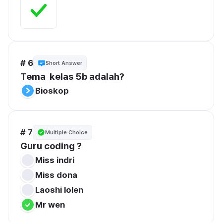
# 6
Short Answer
Tema  kelas 5b adalah? 
Bioskop
# 7
Multiple Choice
Guru coding ? 
Miss indri
Miss dona
Laoshi lolen
Mr wen