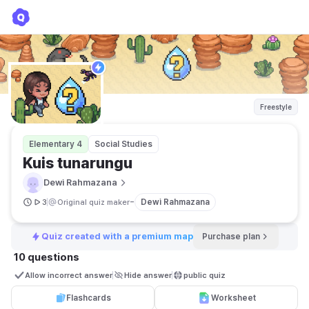
Kuis tunarungu
Dewi Rahmazana
Freestyle
Elementary 4
Social Studies
Kuis tunarungu 
Dewi Rahmazana
-
Dewi Rahmazana
3
Original quiz maker
Quiz created with a premium map
Purchase plan
10 questions
Allow incorrect answer
Hide answer
public quiz 
Flashcards
Worksheet