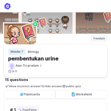
pembentukan urine
Aan Tri pratam
Freestyle
Middle 7
Biology
pembentukan urine
Aan Tri pratam
0
15 questions
Allow incorrect answer
Hide answer
public quiz 
Flashcards
Worksheet
# 1
True/False