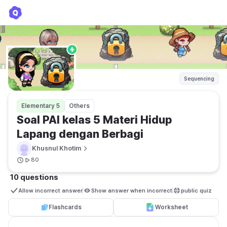
Soal PAI kelas 5 Materi Hidup Lapang dengan Berbagi
Khusnul Khotim
Sequencing
Elementary 5
Others
Soal PAI kelas 5 Materi Hidup 
Lapang dengan Berbagi
Khusnul Khotim
80
10 questions
Allow incorrect answer
Show answer when incorrect
public quiz 
Flashcards
Worksheet