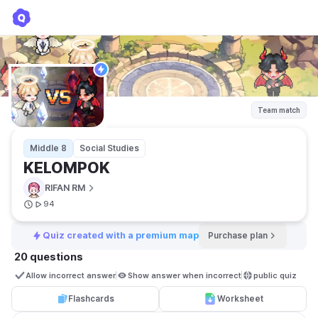
KELOMPOK
RIFAN RM
Team match
Middle 8
Social Studies
KELOMPOK
RIFAN RM
94
Quiz created with a premium map
Purchase plan
20 questions
Allow incorrect answer
Show answer when incorrect
public quiz 
Flashcards
Worksheet