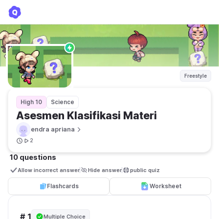
Asesmen Klasifikasi Materi
endra apriana
Freestyle
High 10
Science
Asesmen Klasifikasi Materi
endra apriana
2
10 questions
Allow incorrect answer
Hide answer
public quiz 
Flashcards
Worksheet
# 1
Multiple Choice