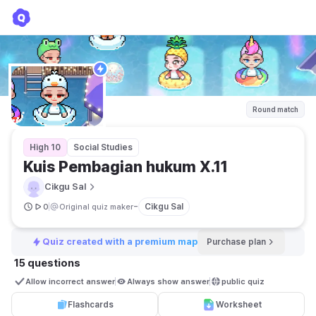
Kuis Pembagian hukum X.11
Cikgu Sal
Round match
High 10
Social Studies
Kuis Pembagian hukum X.11
Cikgu Sal
-
Cikgu Sal
0
Original quiz maker
Quiz created with a premium map
Purchase plan
15 questions
Allow incorrect answer
Always show answer
public quiz 
Flashcards
Worksheet