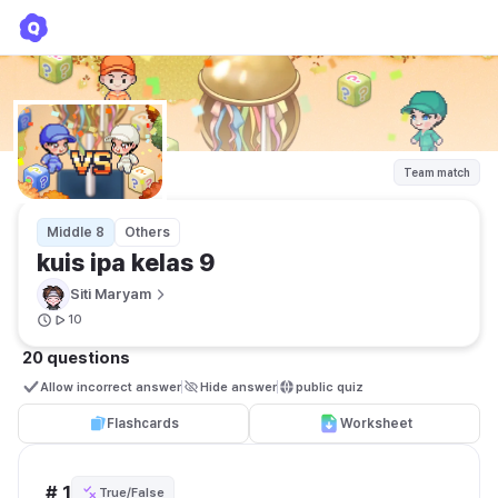
kuis ipa kelas 9
Siti Maryam
Team match
Middle 8
Others
kuis ipa kelas 9
Siti Maryam
10
20 questions
Allow incorrect answer
Hide answer
public quiz 
Flashcards
Worksheet
# 1
True/False