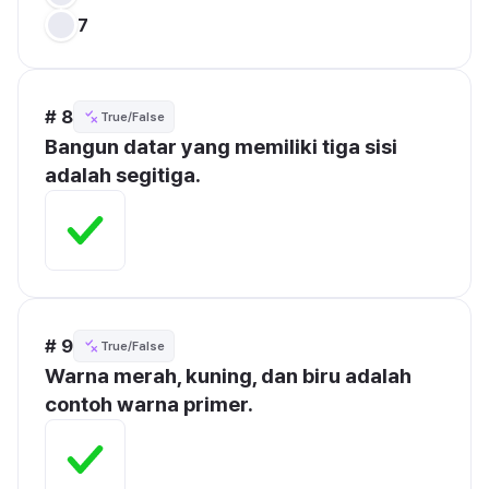
7
# 8
True/False
Bangun datar yang memiliki tiga sisi 
adalah segitiga.
# 9
True/False
Warna merah, kuning, dan biru adalah 
contoh warna primer.