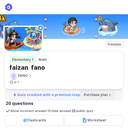
faizan fano
FANO
Freestyle
Elementary 1
Math
faizan  fano
FANO
1
Quiz created with a premium map
Purchase plan
20 questions
Allow incorrect answer
Hide answer
public quiz 
Flashcards
Worksheet