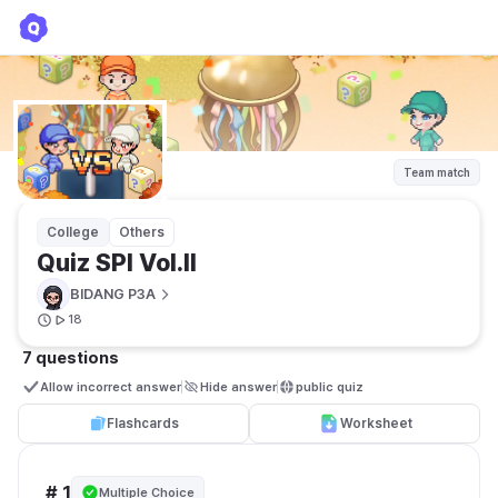
Quiz SPI Vol.II
BIDANG P3A
Team match
College
Others
Quiz SPI Vol.II
BIDANG P3A
18
7 questions
Allow incorrect answer
Hide answer
public quiz 
Flashcards
Worksheet
# 1
Multiple Choice