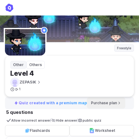
Level 4
ZEPASIK
Freestyle
Other
Others
Level 4
ZEPASIK
1
Quiz created with a premium map
Purchase plan
5 questions
Allow incorrect answer
Hide answer
public quiz 
Flashcards
Worksheet