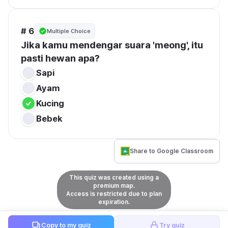
# 6
Multiple Choice
Jika kamu mendengar suara 'meong', itu 
pasti hewan apa?
Sapi
Ayam
Kucing
Bebek
Share to Google Classroom
This quiz was created using a
premium map.
Access is restricted due to plan
expiration.
Copy to my quiz
Try quiz