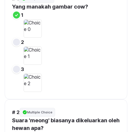
Yang manakah gambar cow?
1
2
3
# 2
Multiple Choice
Suara 'meong' biasanya dikeluarkan oleh 
hewan apa?