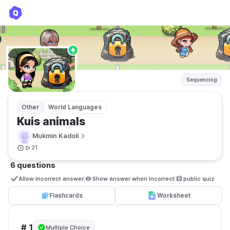
Kuis animals
Mukmin Kadoli
Sequencing
Other
World Languages
Kuis animals
Mukmin Kadoli
21
6 questions
Allow incorrect answer
Show answer when incorrect
public quiz 
Flashcards
Worksheet
# 1
Multiple Choice