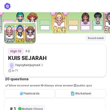
KUIS SEJARAH
fayuykenjuynad
Round match
High 10
P.E
KUIS SEJARAH
fayuykenjuynad
71
20 questions
Allow incorrect answer
Always show answer
public quiz 
Flashcards
Worksheet
# 1
Multiple Choice