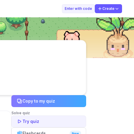
Siti nurjanah
Enter with code
Create
Copy to my quiz
Solve quiz
Try quiz
Flashcards
New