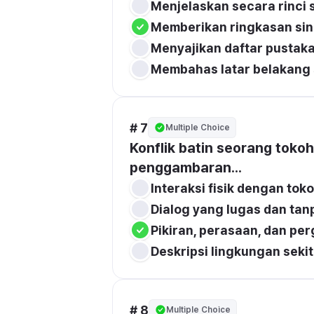
Menjelaskan secara rinci 
Memberikan ringkasan singk
Menyajikan daftar pustak
Membahas latar belakang s
# 7
Multiple Choice
Konflik batin seorang tokoh
penggambaran...
Interaksi fisik dengan toko
Dialog yang lugas dan tan
Pikiran, perasaan, dan per
Deskripsi lingkungan seki
# 8
Multiple Choice