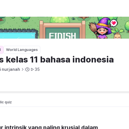
nesia
1
World Languages
s kelas 11 bahasa indonesia
ti nurjanah
35
ic quiz 
intrinsik yang paling krusial dalam 