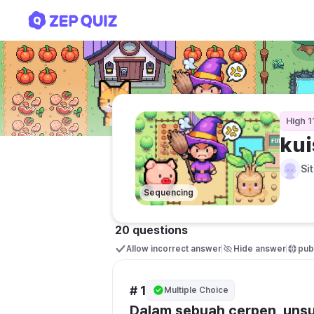
kuis kelas 11 bahasa indo
High 1
kui
Si
Sequencing
20 questions
Allow incorrect answer
Hide answer
publ
# 1
Multiple Choice
Dalam sebuah cerpen, unsur 