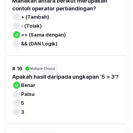
Manakah antara berikut merupakan 
contoh operator perbandingan?
+ (Tambah)
- (Tolak)
== (Sama dengan)
&& (DAN Logik)
# 16
Multiple Choice
Apakah hasil daripada ungkapan '5 > 3'?
Benar
Palsu
5
3