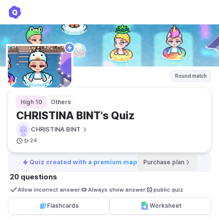
CHRISTINA BINT's Quiz
CHRISTINA BINT
Round match
High 10
Others
CHRISTINA BINT's Quiz
CHRISTINA BINT
24
Quiz created with a premium map
Purchase plan
20 questions
Allow incorrect answer
Always show answer
public quiz 
Flashcards
Worksheet