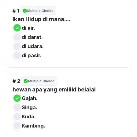
# 1
Multiple Choice
Ikan Hidup di mana....
di air.
di darat.
di udara.
di pasir.
# 2
Multiple Choice
hewan apa yang emiliki belalai
Gajah.
Singa.
Kuda.
Kambing.