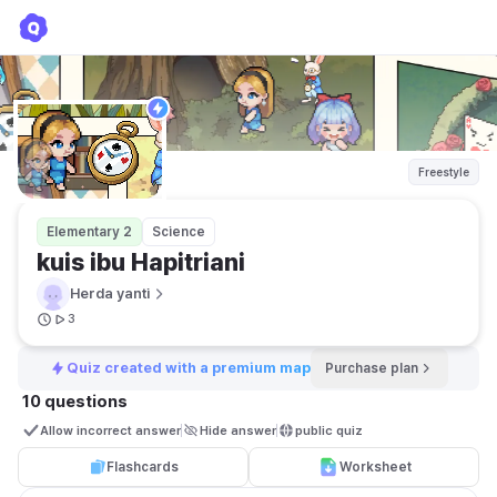
kuis ibu Hapitriani
Herda yanti
Freestyle
Elementary 2
Science
kuis ibu Hapitriani
Herda yanti
3
Quiz created with a premium map
Purchase plan
10 questions
Allow incorrect answer
Hide answer
public quiz 
Flashcards
Worksheet