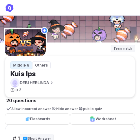
Kuis Ips
DEBI HERLINDA
Team match
Middle 8
Others
Kuis Ips
DEBI HERLINDA
2
20 questions
Allow incorrect answer
Hide answer
public quiz 
Flashcards
Worksheet
# 1
Short Answer