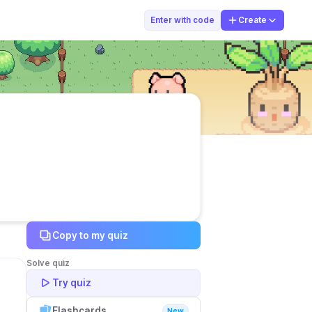
PAK GURU MADUN
Enter with code
Create
Copy to my quiz
Solve quiz
Try quiz
Flashcards
New