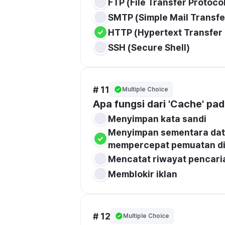
FTP (File Transfer Protoco
SMTP (Simple Mail Transfe
HTTP (Hypertext Transfer 
SSH (Secure Shell)
# 11
Multiple Choice
Apa fungsi dari 'Cache' pa
Menyimpan kata sandi
Menyimpan sementara data
mempercepat pemuatan di
Mencatat riwayat pencari
Memblokir iklan
# 12
Multiple Choice