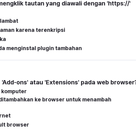
engklik tautan yang diawali dengan 'https://' 
 lambat
 aman karena terenkripsi
uka
a menginstal plugin tambahan
'Add-ons' atau 'Extensions' pada web browser
i komputer
 ditambahkan ke browser untuk menambah 
ernet
ult browser