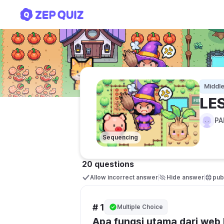
LES INFORMATIKA KELAS 
Middle
LE
PA
Sequencing
20 questions
Allow incorrect answer
Hide answer
publ
# 1
Multiple Choice
Apa fungsi utama dari web