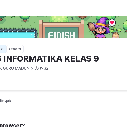
9
 8
Others
S INFORMATIKA KELAS 9 
K GURU MADUN
32
ic quiz 
 browser?