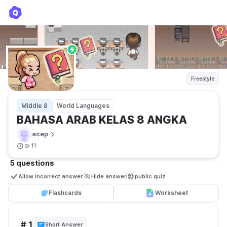
BAHASA ARAB KELAS 8 ANGKA
acep
Freestyle
Middle 8
World Languages
BAHASA ARAB KELAS 8 ANGKA
acep
11
5 questions
Allow incorrect answer
Hide answer
public quiz 
Flashcards
Worksheet
# 1
Short Answer