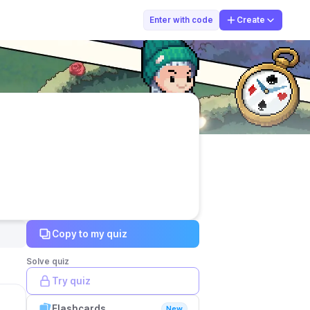
Rochma Danik
Enter with code
Create
Copy to my quiz
Solve quiz
Try quiz
Flashcards
New