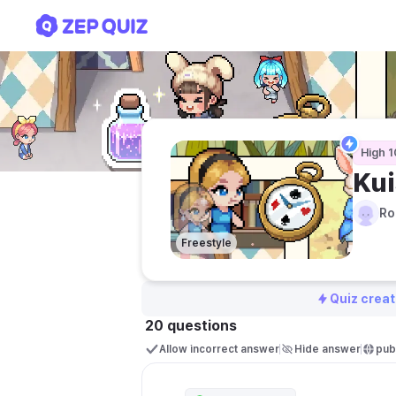
Kuis materi ceramah
High 1
Kui
Ro
Freestyle
Quiz creat
20 questions
Allow incorrect answer
Hide answer
publ