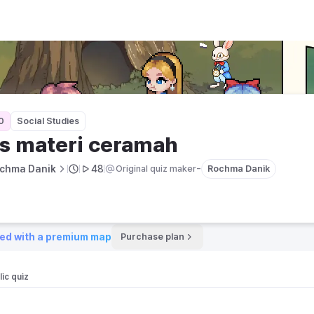
0
Social Studies
s materi ceramah
-
chma Danik
48
Original quiz maker
Rochma Danik
ed with a premium map
Purchase plan
ic quiz 