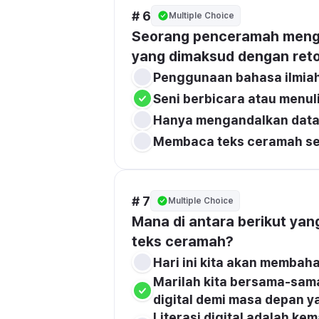
# 6
Multiple Choice
Seorang penceramah mengg
yang dimaksud dengan retor
Penggunaan bahasa ilmiah
Seni berbicara atau menuli
Hanya mengandalkan data s
Membaca teks ceramah se
# 7
Multiple Choice
Mana di antara berikut yan
teks ceramah?
Hari ini kita akan membaha
Marilah kita bersama-sama
digital demi masa depan ya
Literasi digital adalah k