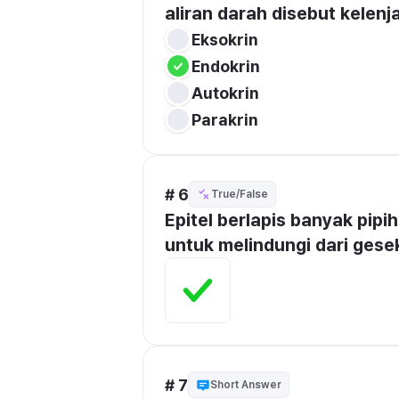
aliran darah disebut kelenjar
Eksokrin
Endokrin
Autokrin
Parakrin
# 6
True/False
Epitel berlapis banyak pipih
untuk melindungi dari gese
# 7
Short Answer