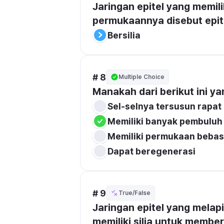
Jaringan epitel yang memilik
permukaannya disebut epite
Bersilia
# 8
Multiple Choice
Manakah dari berikut ini ya
Sel-selnya tersusun rapat
Memiliki banyak pembuluh
Memiliki permukaan bebas
Dapat beregenerasi
# 9
True/False
Jaringan epitel yang melapi
memiliki silia untuk membe