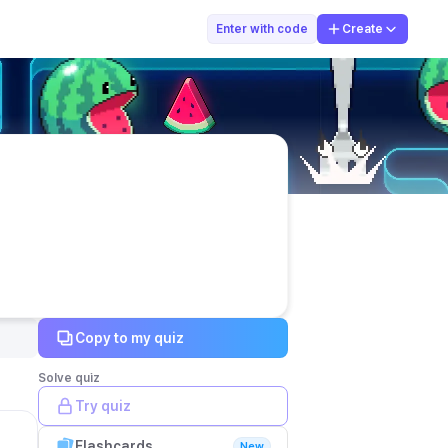
cewek stecu
Enter with code
Create
Copy to my quiz
Solve quiz
Try quiz
Flashcards
New