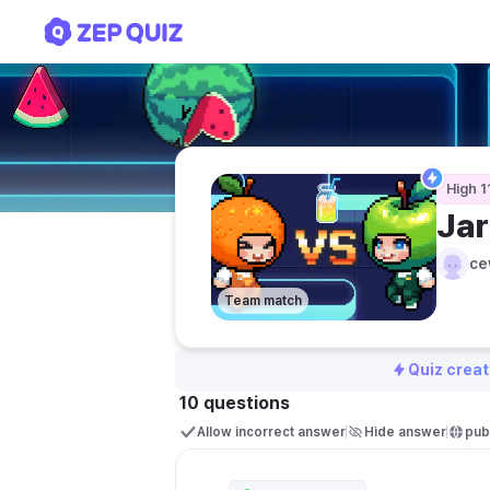
Jaringan epitel
High 1
Jar
ce
Team match
Quiz creat
10 questions
Allow incorrect answer
Hide answer
publ