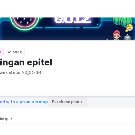
1
Science
ingan epitel
wek stecu
36
ed with a premium map
Purchase plan
ic quiz 