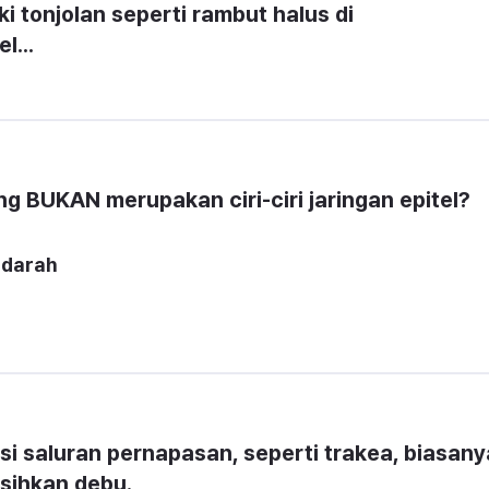
i tonjolan seperti rambut halus di 
l...
ng BUKAN merupakan ciri-ciri jaringan epitel?
 darah
si saluran pernapasan, seperti trakea, biasanya
rsihkan debu.