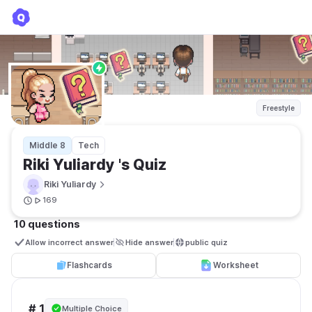
Riki Yuliardy 's Quiz
Riki Yuliardy
Freestyle
Middle 8
Tech
Riki Yuliardy 's Quiz
Riki Yuliardy
169
10 questions
Allow incorrect answer
Hide answer
public quiz 
Flashcards
Worksheet
# 1
Multiple Choice