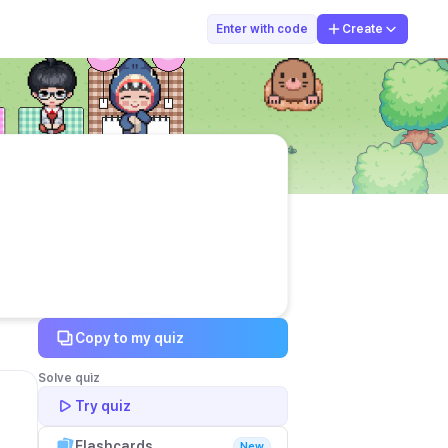
Lintang Sagita
Enter with code
Create
Copy to my quiz
Solve quiz
Try quiz
Flashcards
New