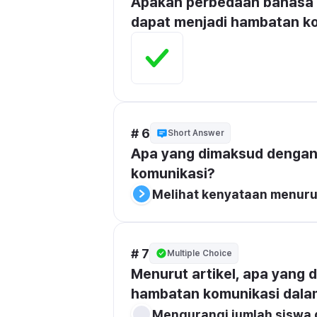
Apakah perbedaan bahasa a
dapat menjadi hambatan k
# 6
Short Answer
Apa yang dimaksud dengan 
komunikasi?
Melihat kenyataan menurut
# 7
Multiple Choice
Menurut artikel, apa yang
hambatan komunikasi dala
Mengurangi jumlah siswa d