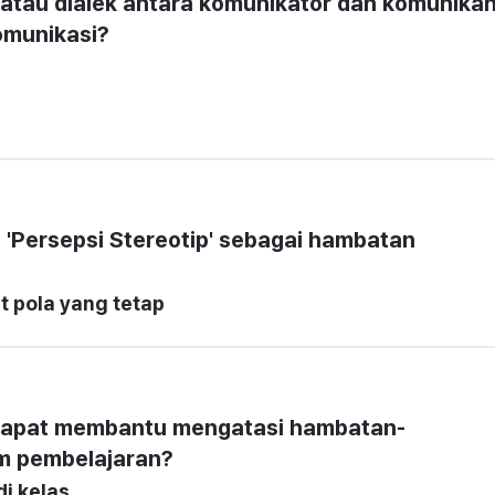
tau dialek antara komunikator dan komunikan
omunikasi?
'Persepsi Stereotip' sebagai hambatan 
 pola yang tetap
 dapat membantu mengatasi hambatan-
m pembelajaran?
i kelas