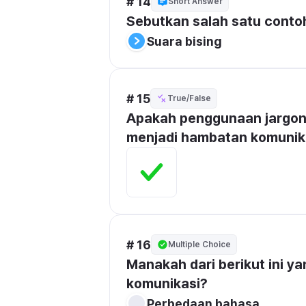
# 14
Short Answer
Sebutkan salah satu conto
Suara bising
# 15
True/False
Apakah penggunaan jargon a
menjadi hambatan komunik
# 16
Multiple Choice
Manakah dari berikut ini y
komunikasi?
Perbedaan bahasa