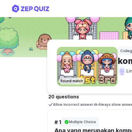
komsosdik
Colle
ko
Li
Round match
20 questions
Allow incorrect answer
Always show answ
# 1
Multiple Choice
Apa yang merupakan kompo