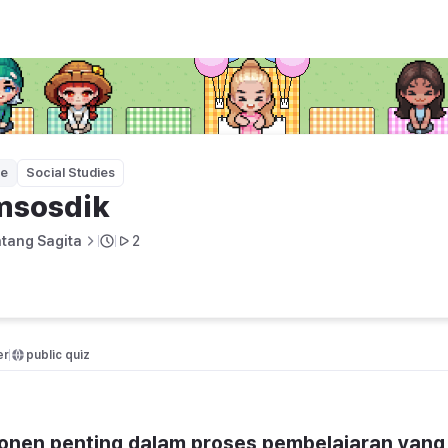
ge
Social Studies
msosdik
ntang Sagita
2
er
public quiz 
nen penting dalam proses pembelajaran yang 