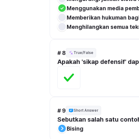
Menggunakan media pembel
Memberikan hukuman bagi
Menghilangkan semua tekn
# 8
True/False
Apakah 'sikap defensif' d
# 9
Short Answer
Sebutkan salah satu conto
Bising