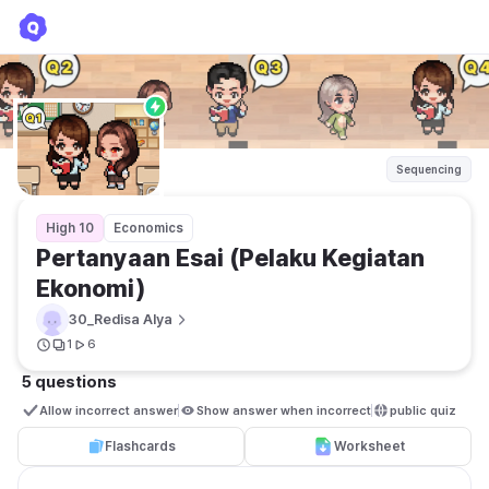
Pertanyaan Esai (Pelaku Kegiatan Ekonomi)
30_Redisa Alya
Sequencing
High 10
Economics
Pertanyaan Esai (Pelaku Kegiatan 
Ekonomi)
30_Redisa Alya
1
6
5 questions
Allow incorrect answer
Show answer when incorrect
public quiz 
Flashcards
Worksheet