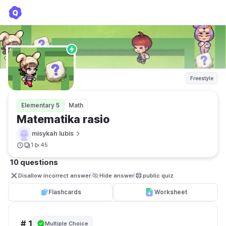
Matematika rasio
misykah lubis
Freestyle
Elementary 5
Math
Matematika rasio
misykah lubis
1
45
10 questions
Disallow incorrect answer
Hide answer
public quiz 
Flashcards
Worksheet
# 1
Multiple Choice