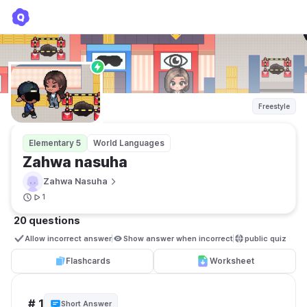
Zahwa nasuha
Zahwa Nasuha
Freestyle
Elementary 5
World Languages
Zahwa nasuha
Zahwa Nasuha
1
20 questions
Allow incorrect answer
Show answer when incorrect
public quiz 
Flashcards
Worksheet
# 1
Short Answer