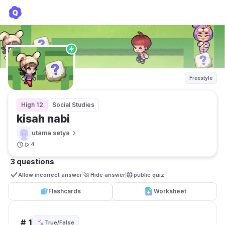
kisah nabi
utama setya
Freestyle
High 12
Social Studies
kisah nabi
utama setya
4
3 questions
Allow incorrect answer
Hide answer
public quiz 
Flashcards
Worksheet
# 1
True/False