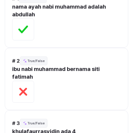
nama ayah nabi muhammad adalah 
abdullah
# 2
True/False
ibu nabi muhammad bernama siti 
fatimah
# 3
True/False
khulafaurrasyidin ada 4