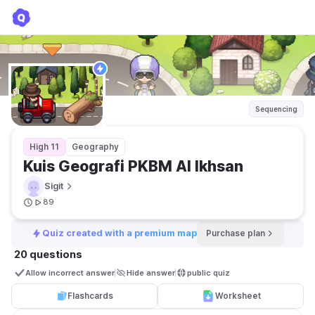
Kuis Geografi PKBM Al Ikhsan
Sigit
Sequencing
High 11
Geography
Kuis Geografi PKBM Al Ikhsan
Sigit
89
Quiz created with a premium map
Purchase plan
20 questions
Allow incorrect answer
Hide answer
public quiz 
Flashcards
Worksheet