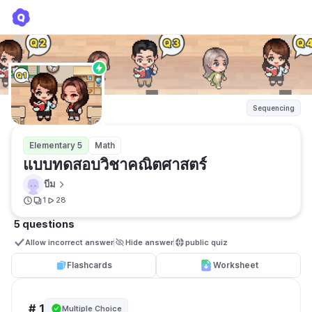
แบบทดสอบวิชาคณิตศาสตร์
บีม
Sequencing
Elementary 5
Math
แบบทดสอบวิชาคณิตศาสตร์
บีม
1
28
5 questions
Allow incorrect answer
Hide answer
public quiz 
Flashcards
Worksheet
# 1
Multiple Choice