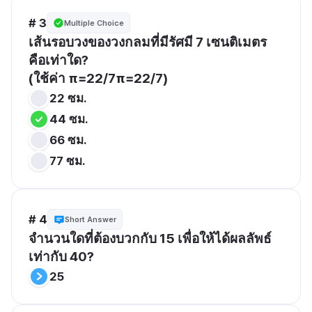
# 3
Multiple Choice
เส้นรอบวงของวงกลมที่มีรัศมี 7 เซนติเมตร 
คือเท่าใด?
(ใช้ค่า π=22/7π=22/7)
22 ซม.
44 ซม.
66 ซม.
77 ซม.
# 4
Short Answer
จำนวนใดที่ต้องบวกกับ 15 เพื่อให้ได้ผลลัพธ์
เท่ากับ 40?
25