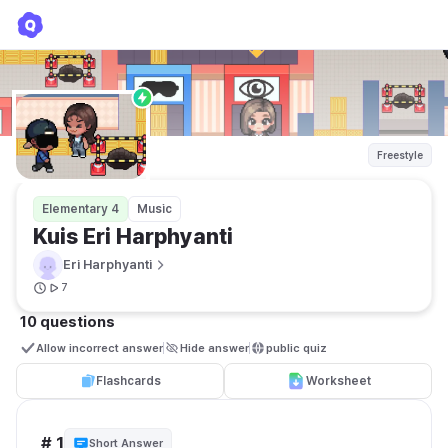
Kuis Eri Harphyanti
Eri Harphyanti
Freestyle
Elementary 4
Music
Kuis Eri Harphyanti
Eri Harphyanti
7
10 questions
Allow incorrect answer
Hide answer
public quiz 
Flashcards
Worksheet
# 1
Short Answer