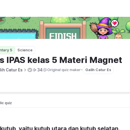
 Magnet
ntary 5
Science
s IPAS kelas 5 Materi Magnet
-
lih Catur Es
34
Original quiz maker
Galih Catur Es
ic quiz 
kutub, yaitu kutub utara dan kutub selatan.