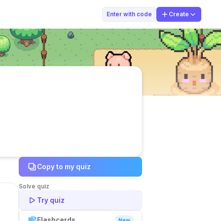
Galih Catur Es
Enter with code
Create
Copy to my quiz
Solve quiz
Try quiz
Flashcards
New