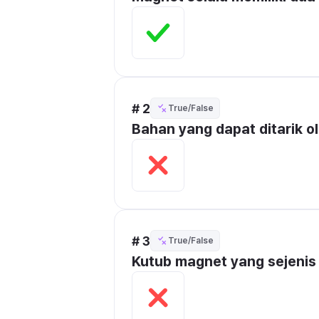
# 2
True/False
Bahan yang dapat ditarik 
# 3
True/False
Kutub magnet yang sejenis 