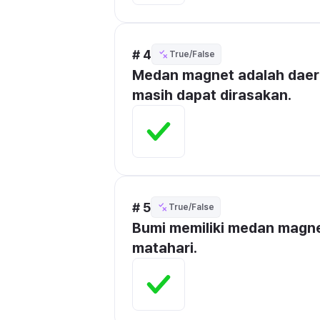
# 4
True/False
Medan magnet adalah daera
masih dapat dirasakan.
# 5
True/False
Bumi memiliki medan magnet 
matahari.