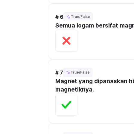
# 6
True/False
Semua logam bersifat magn
# 7
True/False
Magnet yang dipanaskan hin
magnetiknya.