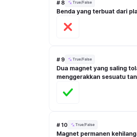
# 8
True/False
Benda yang terbuat dari pla
# 9
True/False
Dua magnet yang saling to
menggerakkan sesuatu tan
# 10
True/False
Magnet permanen kehilang