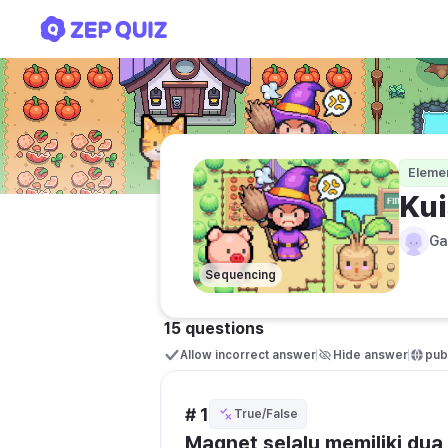
Kuis IPAS kelas 5 Materi
Eleme
Kui
Ga
Sequencing
15 questions
Allow incorrect answer
Hide answer
publ
# 1
True/False
Magnet selalu memiliki dua 