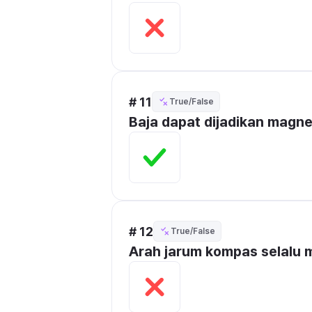
# 11
True/False
Baja dapat dijadikan magne
# 12
True/False
Arah jarum kompas selalu m