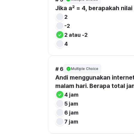
Jika a² = 4, berapakah nilai
2
-2
2 atau -2
4
# 6
Multiple Choice
Andi menggunakan internet s
malam hari. Berapa total j
4 jam
5 jam
6 jam
7 jam