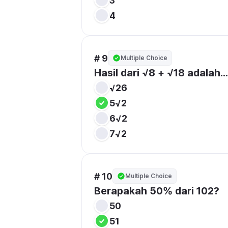
3
4
# 9
Multiple Choice
Hasil dari √8 + √18 adalah...
√26
5√2
6√2
7√2
# 10
Multiple Choice
Berapakah 50% dari 102?
50
51