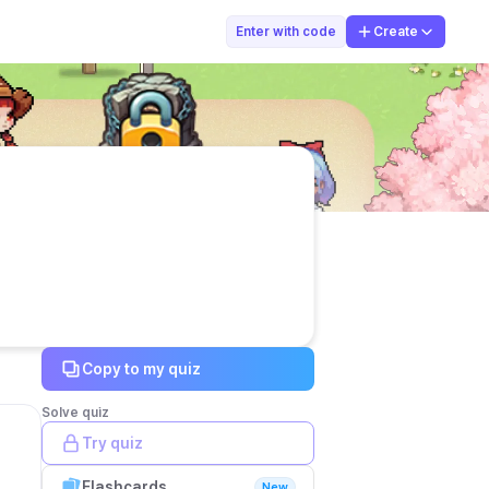
Yuli Ekawati
Enter with code
Create
Copy to my quiz
Solve quiz
Try quiz
Flashcards
New