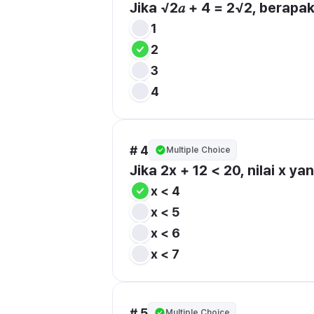
Jika √2𝑎 + 4 = 2√2, berapak
1
2
3
4
# 4
Multiple Choice
Jika 2x + 12 < 20, nilai x 
x < 4
x < 5
x < 6
x < 7
# 5
Multiple Choice