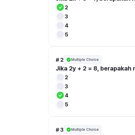
2
3
4
5
# 2
Multiple Choice
Jika 2y + 2 = 8, berapakah n
2
3
4
5
# 3
Multiple Choice