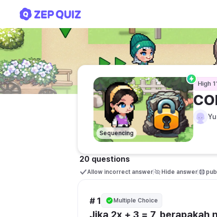
COBA
High 1
CO
Yu
Sequencing
20 questions
Allow incorrect answer
Hide answer
publ
# 1
Multiple Choice
Jika 2x + 3 = 7, berapakah n