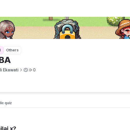
1
Others
BA
li Ekawati
0
ic quiz 
ilai x?