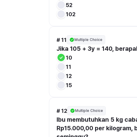
52
102
# 11
Multiple Choice
Jika 105 + 3y = 140, berapak
10
11
12
15
# 12
Multiple Choice
Ibu membutuhkan 5 kg cabai
Rp15.000,00 per kilogram, 
seminggu?