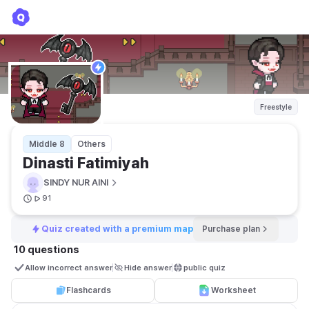
Dinasti Fatimiyah
SINDY NUR AINI
Freestyle
Middle 8
Others
Dinasti Fatimiyah
SINDY NUR AINI
91
Quiz created with a premium map
Purchase plan
10 questions
Allow incorrect answer
Hide answer
public quiz 
Flashcards
Worksheet