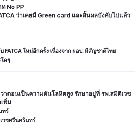
าท No PP 

A ว่าเคยมี Green card และสิ้นผลบังคับไปแล้ว 

บ FATCA ใหม่อีกครั้ง เนื่องจาก ผอป. มีสัญชาติไทย
ารใดๆ
าตอนเป็นความดันโลหิตสูง รักษาอยู่ที่ รพ.สมิติเวช
พิ่ม
ทร์ 
เวชศรีนครินทร์ 