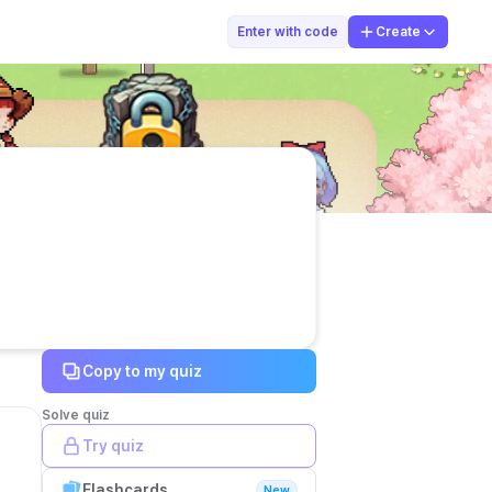
dzubthongma
Enter with code
Create
Copy to my quiz
Solve quiz
Try quiz
Flashcards
New