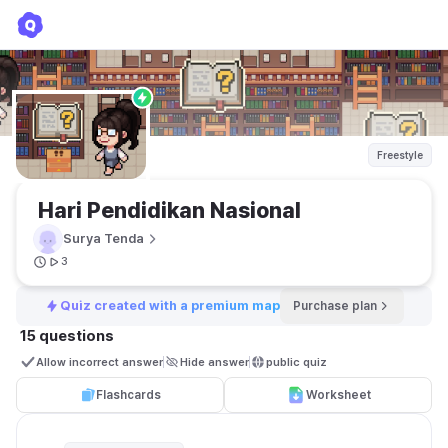
Hari Pendidikan Nasional
Surya Tenda
Freestyle
 Hari Pendidikan Nasional
Surya Tenda
3
Quiz created with a premium map
Purchase plan
15 questions
Allow incorrect answer
Hide answer
public quiz 
Flashcards
Worksheet